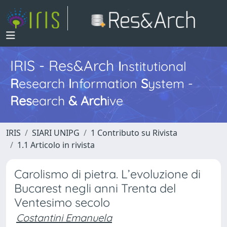
IRIS - Res&Arch
I
nstitutional
R
esearch
I
nformation
S
ystem -
Res
earch
&
Arch
ive
IRIS
SIARI UNIPG
1 Contributo su Rivista
1.1 Articolo in rivista
Carolismo di pietra. L’evoluzione di
Bucarest negli anni Trenta del
Ventesimo secolo
Costantini Emanuela