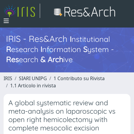
IRIS - Res&Arch
I
nstitutional
R
esearch
I
nformation
S
ystem -
Res
earch
&
Arch
ive
IRIS
SIARI UNIPG
1 Contributo su Rivista
1.1 Articolo in rivista
A global systematic review and
meta-analysis on laparoscopic vs
open right hemicolectomy with
complete mesocolic excision