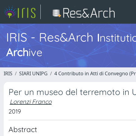
IRIS - Res&Arch
I
nstitut
Arch
ive
IRIS
SIARI UNIPG
4 Contributo in Atti di Convegno (P
Per un museo del terremoto in 
Lorenzi Franco
2019
Abstract