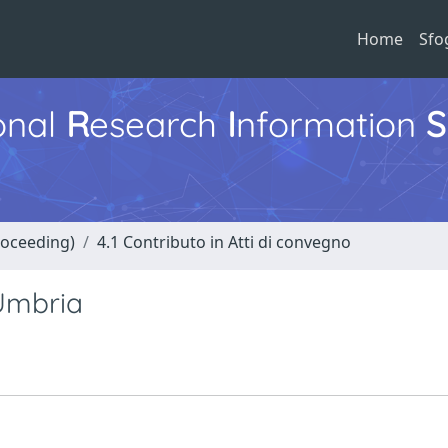
Home
Sfo
ional
R
esearch
I
nformation
S
roceeding)
4.1 Contributo in Atti di convegno
Umbria