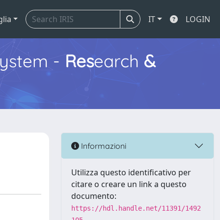
glia
IT
LOGIN
ystem -
Res
earch
&
Informazioni
Utilizza questo identificativo per
citare o creare un link a questo
documento:
https://hdl.handle.net/11391/1492