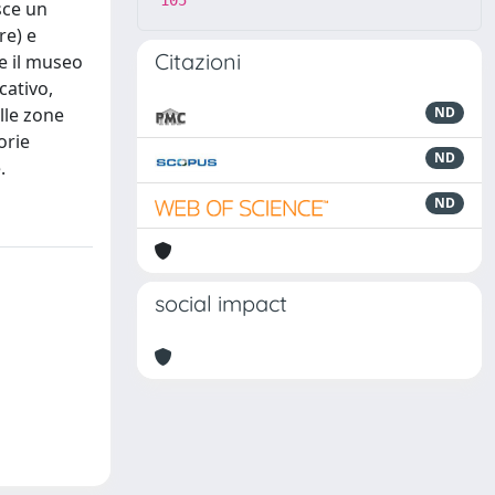
105
sce un
re) e
Citazioni
ce il museo
cativo,
lle zone
ND
orie
ND
.
ND
social impact