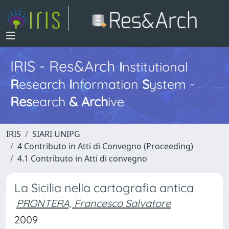
IRIS - Res&Arch
I
nstitutional
R
esearch
I
nformation
S
ystem -
Res
earch
&
Arch
ive
IRIS
SIARI UNIPG
4 Contributo in Atti di Convegno (Proceeding)
4.1 Contributo in Atti di convegno
La Sicilia nella cartografia antica
PRONTERA, Francesco Salvatore
2009