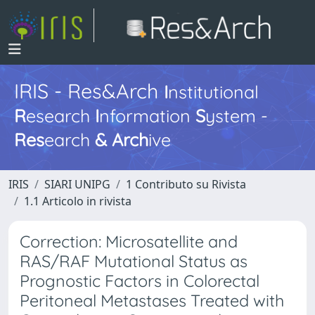
IRIS - Res&Arch
I
nstitutional
R
esearch
I
nformation
S
ystem -
Res
earch
&
Arch
ive
IRIS
SIARI UNIPG
1 Contributo su Rivista
1.1 Articolo in rivista
Correction: Microsatellite and
RAS/RAF Mutational Status as
Prognostic Factors in Colorectal
Peritoneal Metastases Treated with