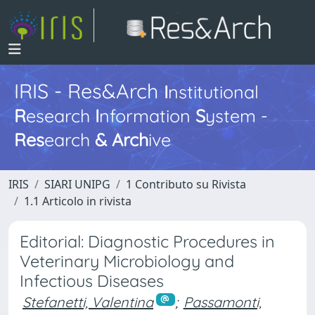
IRIS - Res&Arch
I
nstitutional
R
esearch
I
nformation
S
ystem -
Res
earch
&
Arch
ive
IRIS
SIARI UNIPG
1 Contributo su Rivista
1.1 Articolo in rivista
Editorial: Diagnostic Procedures in
Veterinary Microbiology and
Infectious Diseases
Stefanetti, Valentina
;
Passamonti,