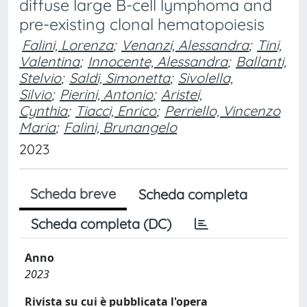
diffuse large B-cell lymphoma and
pre-existing clonal hematopoiesis
Falini, Lorenza
;
Venanzi, Alessandra
;
Tini,
Valentina
;
Innocente, Alessandra
;
Ballanti,
Stelvio
;
Saldi, Simonetta
;
Sivolella,
Silvio
;
Pierini, Antonio
;
Aristei,
Cynthia
;
Tiacci, Enrico
;
Perriello, Vincenzo
Maria
;
Falini, Brunangelo
2023
Scheda breve
Scheda completa
Scheda completa (DC)
Anno
2023
Rivista su cui è pubblicata l'opera