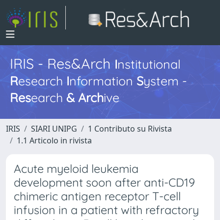
IRIS - Res&Arch
I
nstitutional
R
esearch
I
nformation
S
ystem -
Res
earch
&
Arch
ive
IRIS
SIARI UNIPG
1 Contributo su Rivista
1.1 Articolo in rivista
Acute myeloid leukemia
development soon after anti-CD19
chimeric antigen receptor T-cell
infusion in a patient with refractory