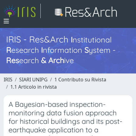
IRIS - Res&Arch
I
nstitutional
R
esearch
I
nformation
S
ystem -
Res
earch
&
Arch
ive
IRIS
SIARI UNIPG
1 Contributo su Rivista
1.1 Articolo in rivista
A Bayesian-based inspection-
monitoring data fusion approach
for historical buildings and its post-
earthquake application to a