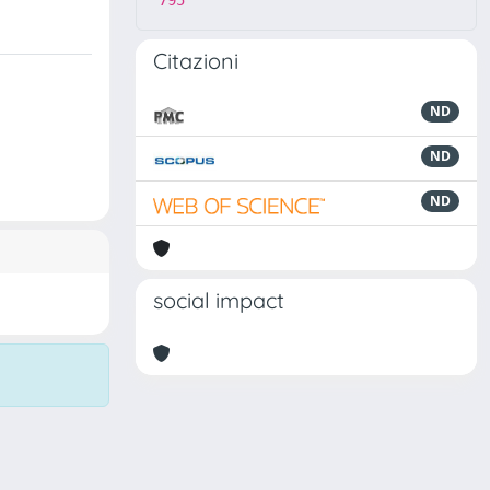
795
Citazioni
ND
ND
ND
social impact