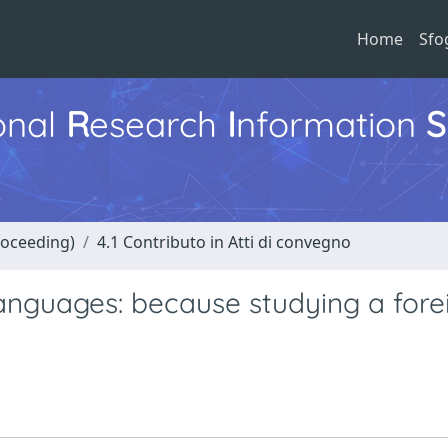
Home
Sfo
ional
R
esearch
I
nformation
S
roceeding)
4.1 Contributo in Atti di convegno
anguages: because studying a fore