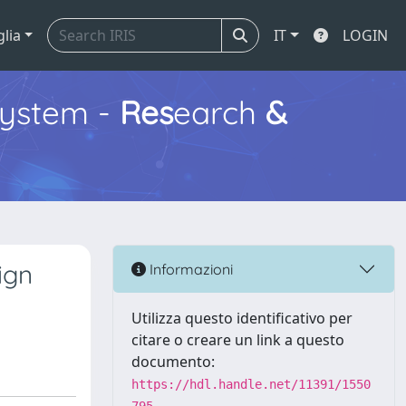
glia
IT
LOGIN
ystem -
Res
earch
&
ign
Informazioni
Utilizza questo identificativo per
citare o creare un link a questo
documento:
https://hdl.handle.net/11391/1550