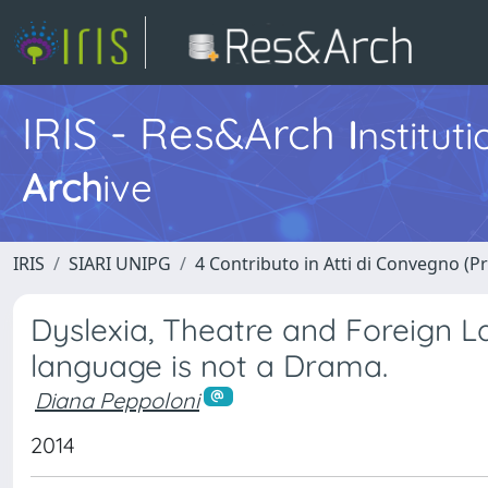
IRIS - Res&Arch
I
nstitut
Arch
ive
IRIS
SIARI UNIPG
4 Contributo in Atti di Convegno (P
Dyslexia, Theatre and Foreign L
language is not a Drama.
Diana Peppoloni
2014