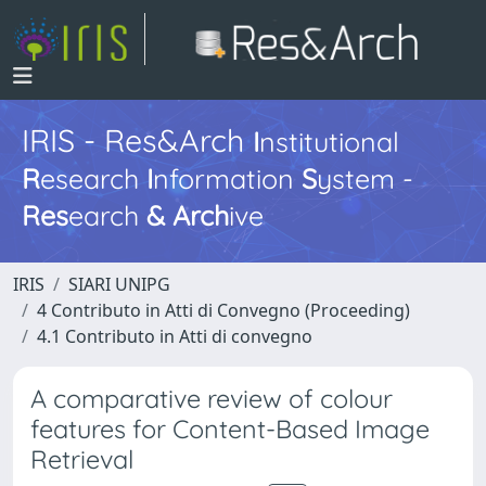
IRIS - Res&Arch
I
nstitutional
R
esearch
I
nformation
S
ystem -
Res
earch
&
Arch
ive
IRIS
SIARI UNIPG
4 Contributo in Atti di Convegno (Proceeding)
4.1 Contributo in Atti di convegno
A comparative review of colour
features for Content-Based Image
Retrieval