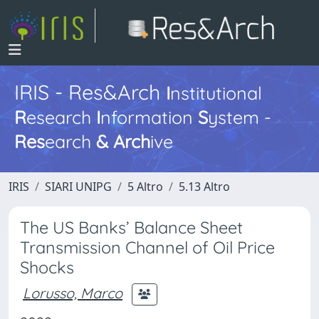
IRIS - Res&Arch
I
nstitutional
R
esearch
I
nformation
S
ystem -
Res
earch
&
Arch
ive
IRIS
SIARI UNIPG
5 Altro
5.13 Altro
The US Banks’ Balance Sheet
Transmission Channel of Oil Price
Shocks
Lorusso, Marco