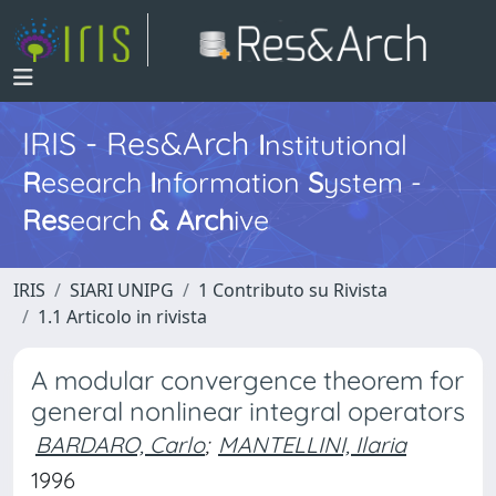
IRIS - Res&Arch
I
nstitutional
R
esearch
I
nformation
S
ystem -
Res
earch
&
Arch
ive
IRIS
SIARI UNIPG
1 Contributo su Rivista
1.1 Articolo in rivista
A modular convergence theorem for
general nonlinear integral operators
BARDARO, Carlo
;
MANTELLINI, Ilaria
1996