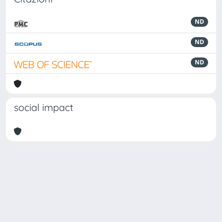
ND
ND
ND
social impact