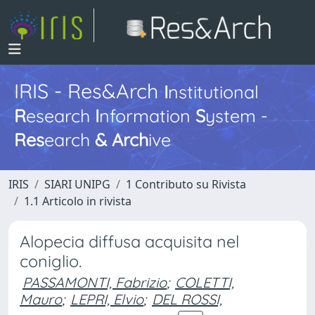
IRIS - Res&Arch
I
nstitutional
R
esearch
I
nformation
S
ystem -
Res
earch
&
Arch
ive
IRIS
SIARI UNIPG
1 Contributo su Rivista
1.1 Articolo in rivista
Alopecia diffusa acquisita nel
coniglio.
PASSAMONTI, Fabrizio
;
COLETTI,
Mauro
;
LEPRI, Elvio
;
DEL ROSSI,