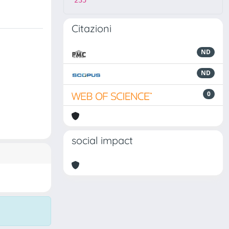
235
Citazioni
ND
ND
0
social impact