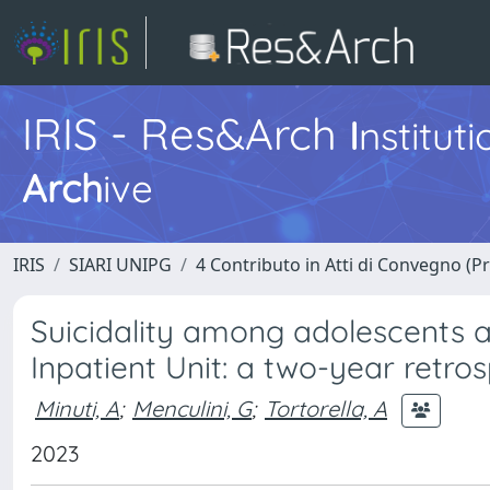
IRIS - Res&Arch
I
nstitut
Arch
ive
IRIS
SIARI UNIPG
4 Contributo in Atti di Convegno (P
Suicidality among adolescents a
Inpatient Unit: a two-year retros
Minuti, A
;
Menculini, G
;
Tortorella, A
2023