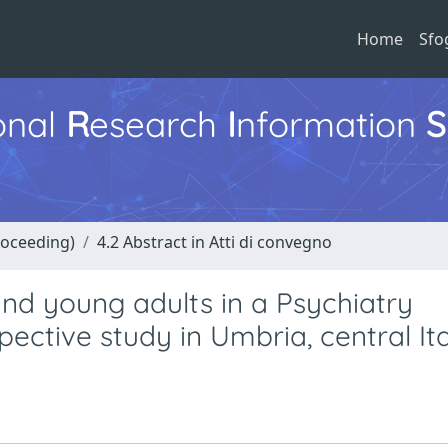
Home
Sfo
ional
R
esearch
I
nformation
S
roceeding)
4.2 Abstract in Atti di convegno
nd young adults in a Psychiatry
pective study in Umbria, central It