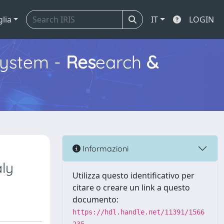
glia
IT
LOGIN
ystem -
Res
earch
&
Informazioni
aly
Utilizza questo identificativo per
citare o creare un link a questo
documento:
https://hdl.handle.net/11391/1566