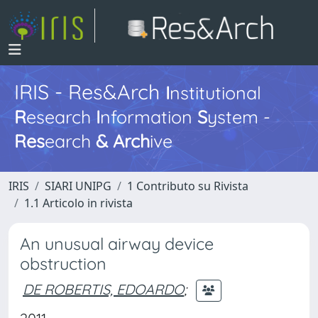
IRIS - Res&Arch
I
nstitutional
R
esearch
I
nformation
S
ystem -
Res
earch
&
Arch
ive
IRIS
SIARI UNIPG
1 Contributo su Rivista
1.1 Articolo in rivista
An unusual airway device
obstruction
DE ROBERTIS, EDOARDO
;