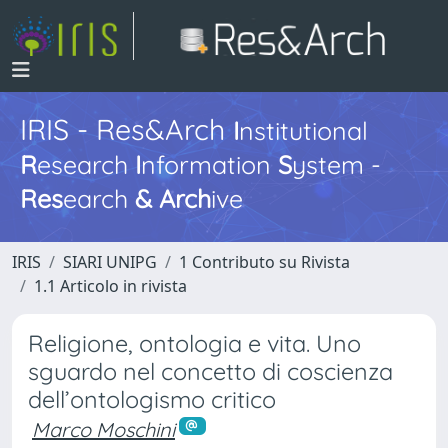
IRIS - Res&Arch
I
nstitutional
R
esearch
I
nformation
S
ystem -
Res
earch
&
Arch
ive
IRIS
SIARI UNIPG
1 Contributo su Rivista
1.1 Articolo in rivista
Religione, ontologia e vita. Uno
sguardo nel concetto di coscienza
dell’ontologismo critico
Marco Moschini