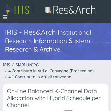
IRIS - Res&Arch
I
nstitutional
R
esearch
I
nformation
S
ystem -
Res
earch
&
Arch
ive
IRIS
SIARI UNIPG
4 Contributo in Atti di Convegno (Proceeding)
4.1 Contributo in Atti di convegno
On-line Balanced K-Channel Data
Allocation with Hybrid Schedule per
Channel