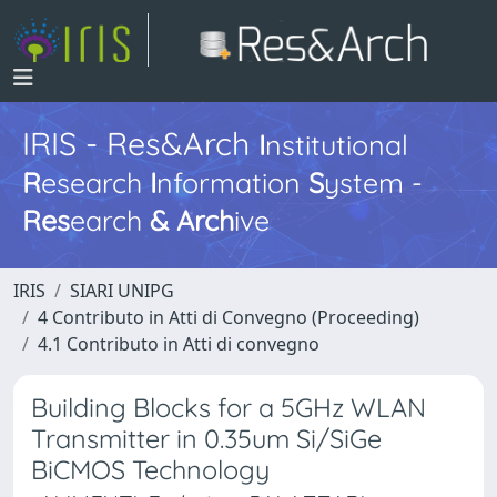
IRIS - Res&Arch
I
nstitutional
R
esearch
I
nformation
S
ystem -
Res
earch
&
Arch
ive
IRIS
SIARI UNIPG
4 Contributo in Atti di Convegno (Proceeding)
4.1 Contributo in Atti di convegno
Building Blocks for a 5GHz WLAN
Transmitter in 0.35um Si/SiGe
BiCMOS Technology