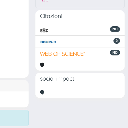
273
Citazioni
ND
0
ND
social impact