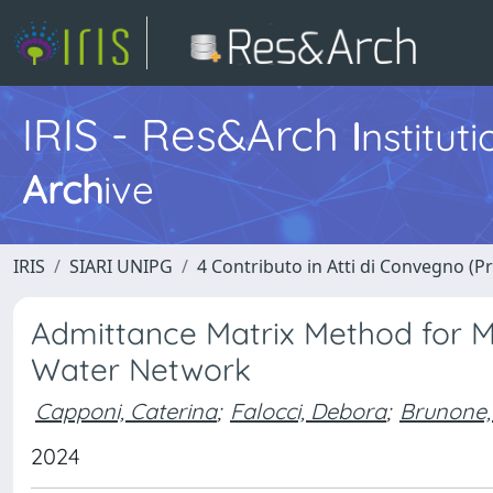
IRIS - Res&Arch
I
nstitut
Arch
ive
IRIS
SIARI UNIPG
4 Contributo in Atti di Convegno (P
Admittance Matrix Method for M
Water Network
Capponi, Caterina
;
Falocci, Debora
;
Brunone,
2024