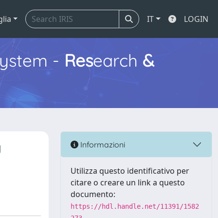
glia
IT
LOGIN
ystem -
Res
earch
&
y
Informazioni
Utilizza questo identificativo per
citare o creare un link a questo
documento:
https://hdl.handle.net/11391/1582