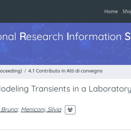
Home
Sfo
ional
R
esearch
I
nformation
S
roceeding)
4.1 Contributo in Atti di convegno
odeling Transients in a Laborator
 Bruno
;
Meniconi, Silvia