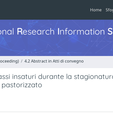
Home
Sfo
ional
R
esearch
I
nformation
S
roceeding)
4.2 Abstract in Atti di convegno
rassi insaturi durante la stagionatur
 pastorizzato