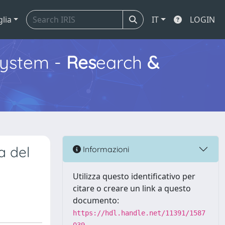
glia
IT
LOGIN
ystem -
Res
earch
&
a del
Informazioni
Utilizza questo identificativo per
citare o creare un link a questo
documento:
https://hdl.handle.net/11391/1587