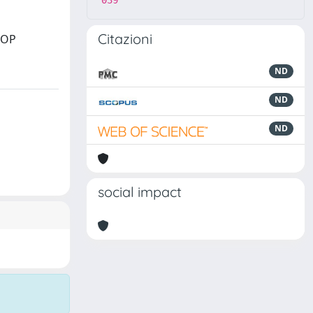
039
Citazioni
 DOP
ND
ND
ND
social impact