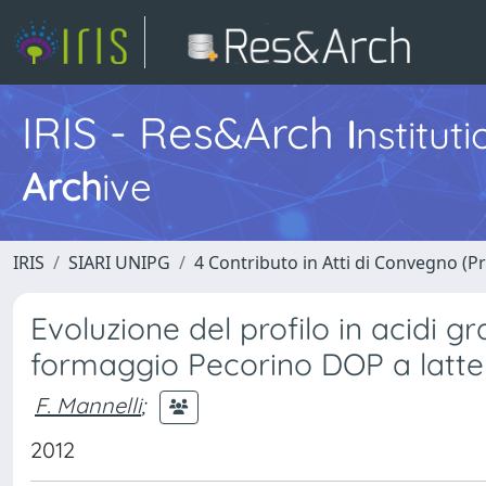
IRIS - Res&Arch
I
nstitut
Arch
ive
IRIS
SIARI UNIPG
4 Contributo in Atti di Convegno (P
Evoluzione del profilo in acidi g
formaggio Pecorino DOP a latte
F. Mannelli
;
2012