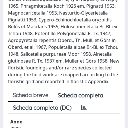
1965, Phragmitetalia Koch 1926 em. Pignatti 1953,
Magnocaricetalia 1953, Nasturtio-Glycerietalia
Pignatti 1953, Cypero-Echinochloetalia oryzoidis
Bolós et Masclans 1955, Holoschoenetalia Br.-Bl. ex
Tchou 1948, Potentillo-Polygonetalia R. Tx. 1947,
Agropyretalia repentis Oberd., Th. Müll. et Görs in
Oberd. et al. 1967, Populetalia albae Br.-Bl. ex Tchou
1948, Salicetalia purpureae Moor 1958, Alnetalia
glutinosae R. Tx. 1937 em. Müller et Görs 1958. New
floristic foundings and/or rare species collected
during the field work are mapped according to the
floristic grid and reported in floristic Appendix.
Scheda breve
Scheda completa
Scheda completa (DC)
Anno