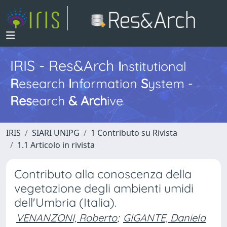
IRIS - Res&Arch
I
nstitutional
R
esearch
I
nformation
S
ystem -
Res
earch
&
Arch
ive
IRIS
SIARI UNIPG
1 Contributo su Rivista
1.1 Articolo in rivista
Contributo alla conoscenza della
vegetazione degli ambienti umidi
dell'Umbria (Italia).
VENANZONI, Roberto
;
GIGANTE, Daniela