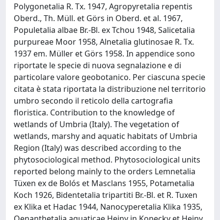
Polygonetalia R. Tx. 1947, Agropyretalia repentis
Oberd., Th. Müll. et Görs in Oberd. et al. 1967,
Populetalia albae Br.-Bl. ex Tchou 1948, Salicetalia
purpureae Moor 1958, Alnetalia glutinosae R. Tx.
1937 em. Müller et Görs 1958. In appendice sono
riportate le specie di nuova segnalazione e di
particolare valore geobotanico. Per ciascuna specie
citata è stata riportata la distribuzione nel territorio
umbro secondo il reticolo della cartografia
floristica. Contribution to the knowledge of
wetlands of Umbria (Italy). The vegetation of
wetlands, marshy and aquatic habitats of Umbria
Region (Italy) was described according to the
phytosociological method. Phytosociological units
reported belong mainly to the orders Lemnetalia
Tüxen ex de Bolós et Masclans 1955, Potametalia
Koch 1926, Bidentetalia tripartiti Br.-Bl. et R. Tuxen
ex Klika et Hadac 1944, Nanocyperetalia Klika 1935,
Oenanthetalia aquaticae Hejny in Kopecky et Hejny