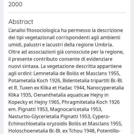
2000
Abstract
L’analisi fitosociologica ha permesso la descrizione
dei tipi vegetazionali corrispondenti agli ambienti
umidi, palustri e lacustri della regione Umbria.
Oltre ad associazioni già conosciute per la regione,
il presente contributo consente di evidenziare
nuovi sintaxa. La vegetazione descritta appartiene
agli ordini: Lemnetalia de Bolós et Masclans 1955,
Potametalia Koch 1926, Bidentetalia tripartiti Br.-Bl.
et R. Tuxen ex Klika et Hadac 1944, Nanocyperetalia
Klika 1935, Oenanthetalia aquaticae Hejny in
Kopecky et Hejny 1965, Phragmitetalia Koch 1926
em. Pignatti 1953, Magnocaricetalia 1953,
Nasturtio-Glycerietalia Pignatti 1953, Cypero-
Echinochloetalia oryzoidis Bolós et Masclans 1955,
Holoschoenetalia Br.-Bl. ex Tchou 1948, Potentillo-