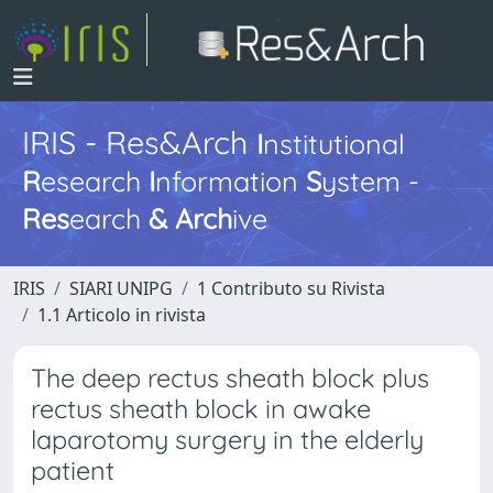
IRIS - Res&Arch
I
nstitutional
R
esearch
I
nformation
S
ystem -
Res
earch
&
Arch
ive
IRIS
SIARI UNIPG
1 Contributo su Rivista
1.1 Articolo in rivista
The deep rectus sheath block plus
rectus sheath block in awake
laparotomy surgery in the elderly
patient