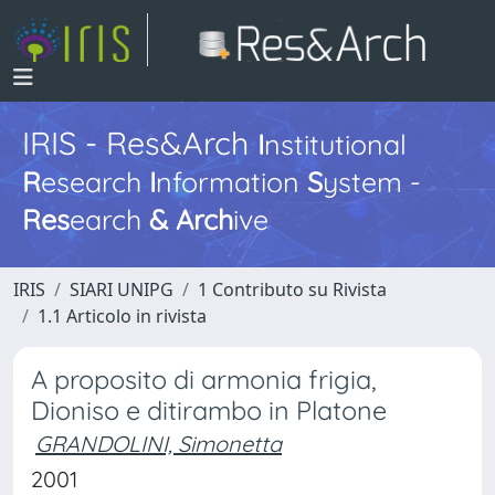
IRIS - Res&Arch
I
nstitutional
R
esearch
I
nformation
S
ystem -
Res
earch
&
Arch
ive
IRIS
SIARI UNIPG
1 Contributo su Rivista
1.1 Articolo in rivista
A proposito di armonia frigia,
Dioniso e ditirambo in Platone
GRANDOLINI, Simonetta
2001