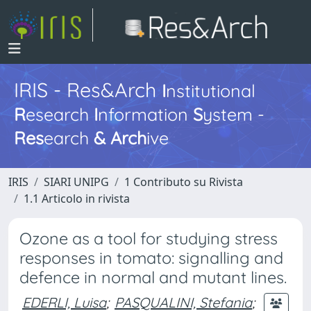
IRIS - Res&Arch
I
nstitutional
R
esearch
I
nformation
S
ystem -
Res
earch
&
Arch
ive
IRIS
SIARI UNIPG
1 Contributo su Rivista
1.1 Articolo in rivista
Ozone as a tool for studying stress
responses in tomato: signalling and
defence in normal and mutant lines.
EDERLI, Luisa
;
PASQUALINI, Stefania
;