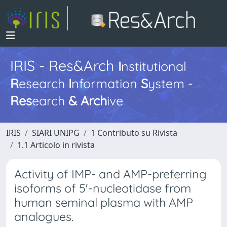
IRIS - Res&Arch
I
nstitutional
R
esearch
I
nformation
S
ystem -
Res
earch
&
Arch
ive
IRIS
SIARI UNIPG
1 Contributo su Rivista
1.1 Articolo in rivista
Activity of IMP- and AMP-preferring
isoforms of 5'-nucleotidase from
human seminal plasma with AMP
analogues.