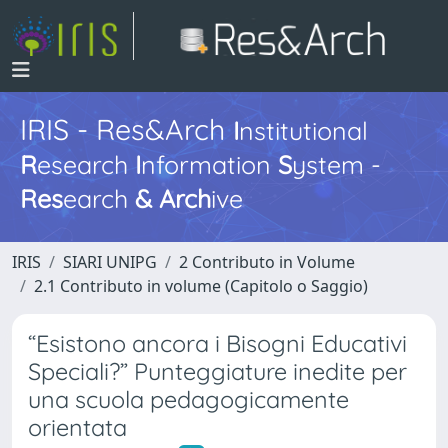
IRIS - Res&Arch
I
nstitutional
R
esearch
I
nformation
S
ystem -
Res
earch
&
Arch
ive
IRIS
SIARI UNIPG
2 Contributo in Volume
2.1 Contributo in volume (Capitolo o Saggio)
“Esistono ancora i Bisogni Educativi
Speciali?” Punteggiature inedite per
una scuola pedagogicamente
orientata