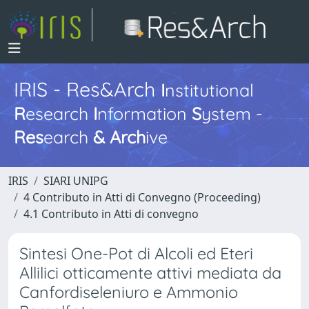
IRIS - Res&Arch
I
nstitutional
R
esearch
I
nformation
S
ystem -
Res
earch
&
Arch
ive
IRIS
SIARI UNIPG
4 Contributo in Atti di Convegno (Proceeding)
4.1 Contributo in Atti di convegno
Sintesi One-Pot di Alcoli ed Eteri
Allilici otticamente attivi mediata da
Canfordiseleniuro e Ammonio