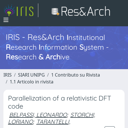
IRIS - Res&Arch
I
nstitutional
R
esearch
I
nformation
S
ystem -
Res
earch
&
Arch
ive
IRIS
SIARI UNIPG
1 Contributo su Rivista
1.1 Articolo in rivista
Parallelization of a relativistic DFT
code
BELPASSI, LEONARDO
;
STORCHI,
LORIANO
;
TARANTELLI,