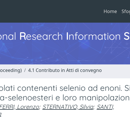
Home
Sfo
ional
R
esearch
I
nformation
S
roceeding)
4.1 Contributo in Atti di convegno
olati contenenti selenio ad enoni. S
a-selenoesteri e loro manipolazioni
ERRI, Lorenzo
;
STERNATIVO, Silvia
;
SANTI,
a