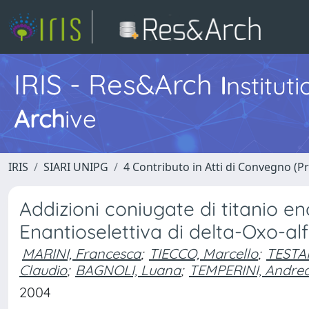
IRIS - Res&Arch
I
nstitut
Arch
ive
IRIS
SIARI UNIPG
4 Contributo in Atti di Convegno (P
Addizioni coniugate di titanio en
Enantioselettiva di delta-Oxo-alf
MARINI, Francesca
;
TIECCO, Marcello
;
TESTAF
Claudio
;
BAGNOLI, Luana
;
TEMPERINI, Andre
2004