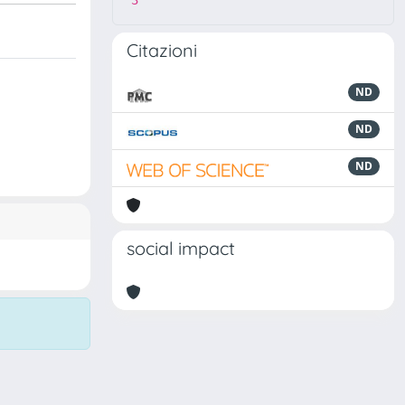
3
Citazioni
ND
ND
ND
social impact