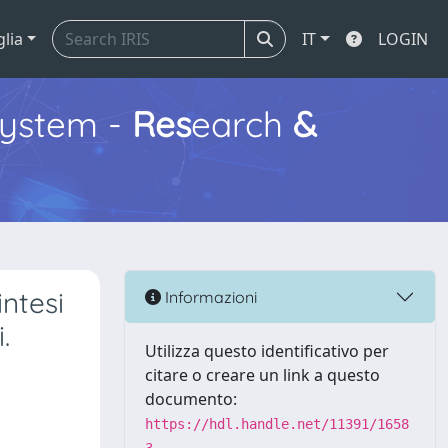
glia
IT
LOGIN
ystem -
Res
earch
&
intesi
Informazioni
.
Utilizza questo identificativo per
citare o creare un link a questo
documento:
https://hdl.handle.net/11391/1658