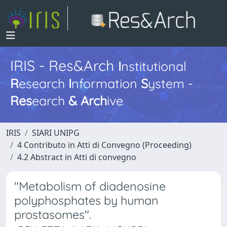
IRIS - Res&Arch
I
nstitutional
R
esearch
I
nformation
S
ystem -
Res
earch
&
Arch
ive
IRIS
SIARI UNIPG
4 Contributo in Atti di Convegno (Proceeding)
4.2 Abstract in Atti di convegno
"Metabolism of diadenosine
polyphosphates by human
prostasomes".