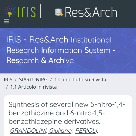
IRIS - Res&Arch
I
nstitutional
R
esearch
I
nformation
S
ystem -
Res
earch
&
Arch
ive
IRIS
SIARI UNIPG
1 Contributo su Rivista
1.1 Articolo in rivista
Synthesis of several new 5-nitro-1,4-
benzothiazine and 6-nitro-1,5-
benzothiazepine derivatives.
GRANDOLINI, Giuliano
;
PERIOLI,