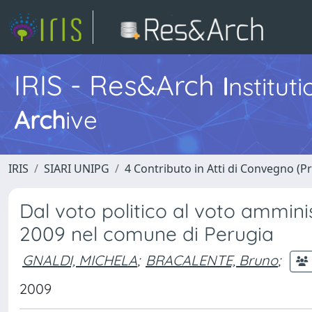
IRIS - Res&Arch
I
nstitut
Arch
ive
IRIS
SIARI UNIPG
4 Contributo in Atti di Convegno (P
Dal voto politico al voto amministr
2009 nel comune di Perugia
GNALDI, MICHELA
;
BRACALENTE, Bruno
;
2009