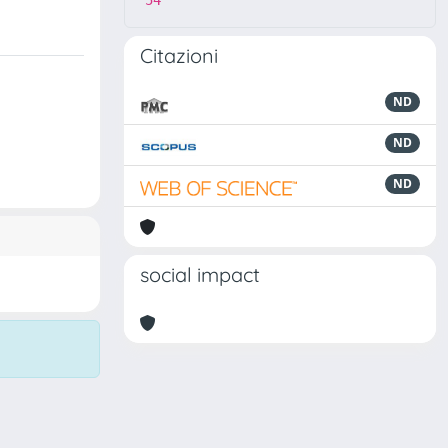
54
Citazioni
ND
ND
ND
social impact