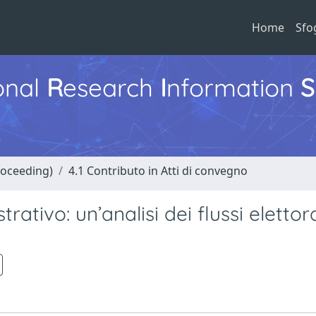
Home
Sfo
ional
R
esearch
I
nformation
S
roceeding)
4.1 Contributo in Atti di convegno
ativo: un’analisi dei flussi elettora