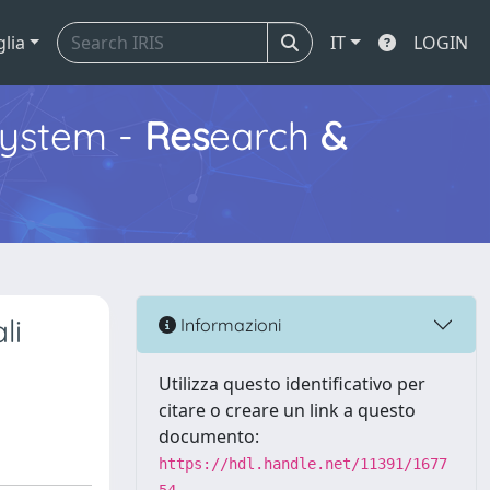
glia
IT
LOGIN
ystem -
Res
earch
&
li
Informazioni
Utilizza questo identificativo per
citare o creare un link a questo
documento:
https://hdl.handle.net/11391/1677