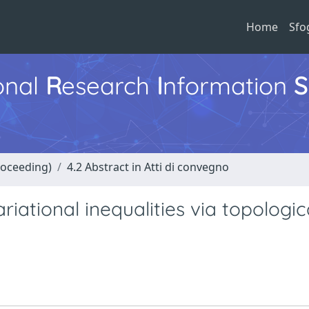
Home
Sfo
ional
R
esearch
I
nformation
S
roceeding)
4.2 Abstract in Atti di convegno
riational inequalities via topologic