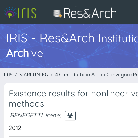
IRIS - Res&Arch
I
nstitut
Arch
ive
IRIS
SIARI UNIPG
4 Contributo in Atti di Convegno (P
Existence results for nonlinear va
methods
BENEDETTI, Irene
;
2012