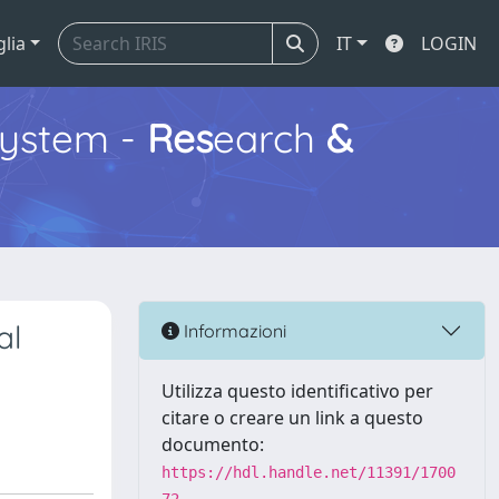
glia
IT
LOGIN
ystem -
Res
earch
&
al
Informazioni
Utilizza questo identificativo per
citare o creare un link a questo
documento:
https://hdl.handle.net/11391/1700