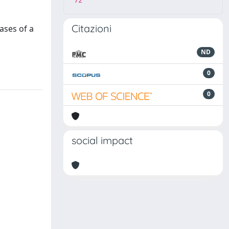
72
Citazioni
ases of a
ND
0
0
social impact