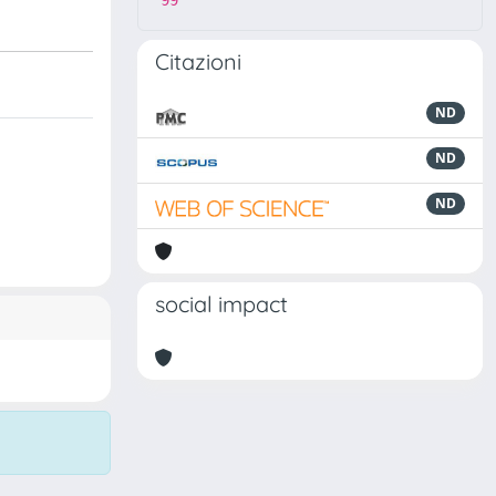
99
Citazioni
ND
ND
ND
social impact