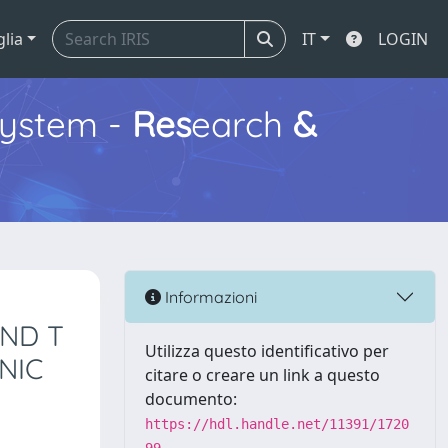
glia
IT
LOGIN
ystem -
Res
earch
&
Informazioni
AND T
Utilizza questo identificativo per
NIC
citare o creare un link a questo
documento:
https://hdl.handle.net/11391/1720