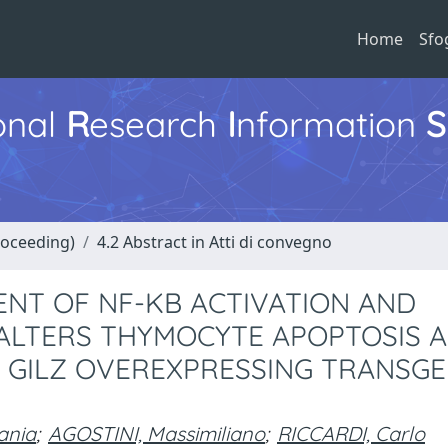
Home
Sfo
ional
R
esearch
I
nformation
S
roceeding)
4.2 Abstract in Atti di convegno
ENT OF NF-KB ACTIVATION AND
 ALTERS THYMOCYTE APOPTOSIS 
 GILZ OVEREXPRESSING TRANSGE
ania
;
AGOSTINI, Massimiliano
;
RICCARDI, Carlo