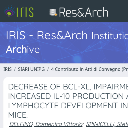
IRIS - Res&Arch
I
nstitut
Arch
ive
IRIS
SIARI UNIPG
4 Contributo in Atti di Convegno (P
DECREASE OF BCL-XL, IMPAIRM
INCREASED IL-10 PRODUCTION
LYMPHOCYTE DEVELOPMENT IN
MICE.
DELFINO, Domenico Vittorio
;
SPINICELLI, Stef