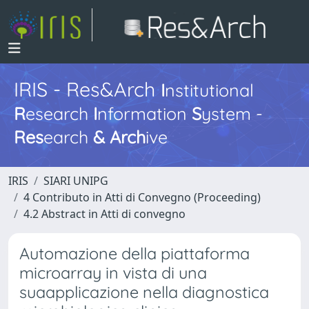
IRIS - Res&Arch
I
nstitutional
R
esearch
I
nformation
S
ystem -
Res
earch
&
Arch
ive
IRIS
SIARI UNIPG
4 Contributo in Atti di Convegno (Proceeding)
4.2 Abstract in Atti di convegno
Automazione della piattaforma
microarray in vista di una
suaapplicazione nella diagnostica