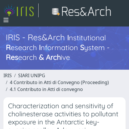
IRIS - Res&Arch
I
nstitutional
R
esearch
I
nformation
S
ystem -
Res
earch
&
Arch
ive
IRIS
SIARI UNIPG
4 Contributo in Atti di Convegno (Proceeding)
4.1 Contributo in Atti di convegno
Characterization and sensitivity of
cholinesterase activities to pollutant
exposure in the Antarctic key-