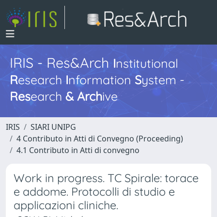
IRIS - Res&Arch
I
nstitutional
R
esearch
I
nformation
S
ystem -
Res
earch
&
Arch
ive
IRIS
SIARI UNIPG
4 Contributo in Atti di Convegno (Proceeding)
4.1 Contributo in Atti di convegno
Work in progress. TC Spirale: torace
e addome. Protocolli di studio e
applicazioni cliniche.