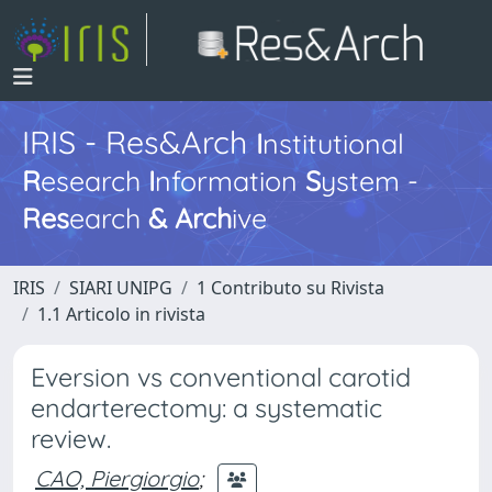
IRIS - Res&Arch
I
nstitutional
R
esearch
I
nformation
S
ystem -
Res
earch
&
Arch
ive
IRIS
SIARI UNIPG
1 Contributo su Rivista
1.1 Articolo in rivista
Eversion vs conventional carotid
endarterectomy: a systematic
review.
CAO, Piergiorgio
;