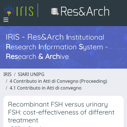
IRIS - Res&Arch
I
nstitutional
R
esearch
I
nformation
S
ystem -
Res
earch
&
Arch
ive
IRIS
SIARI UNIPG
4 Contributo in Atti di Convegno (Proceeding)
4.1 Contributo in Atti di convegno
Recombinant FSH versus urinary
FSH: cost-effectiveness of different
treatment