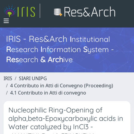
IRIS - Res&Arch
I
nstitutional
R
esearch
I
nformation
S
ystem -
Res
earch
&
Arch
ive
IRIS
SIARI UNIPG
4 Contributo in Atti di Convegno (Proceeding)
4.1 Contributo in Atti di convegno
Nucleophilic Ring-Opening of
alpha,beta-Epoxycarboxylic acids in
Water catalyzed by InCl3 -