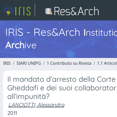
IRIS - Res&Arch
I
nstitut
Arch
ive
IRIS
SIARI UNIPG
1 Contributo su Rivista
1.1 Articol
Il mandato d’arresto della Corte
Gheddafi e dei suoi collaboratori
all’impunità?
LANCIOTTI, Alessandra
2011