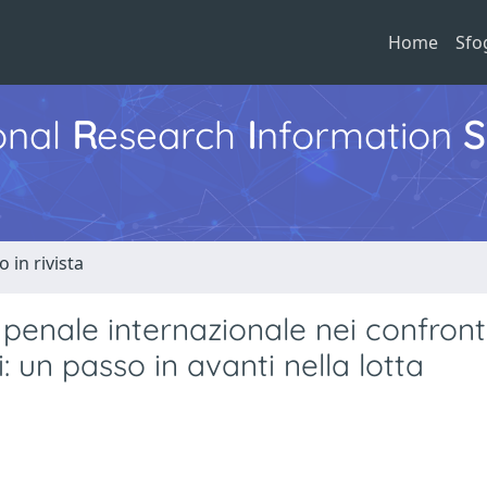
Home
Sfo
ional
R
esearch
I
nformation
S
o in rivista
 penale internazionale nei confronti
: un passo in avanti nella lotta