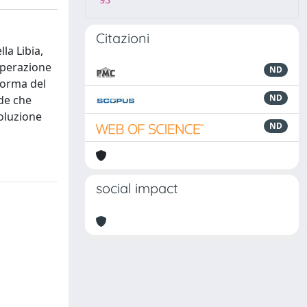
93
Citazioni
la Libia,
ooperazione
ND
 norma del
ND
ude che
soluzione
ND
social impact