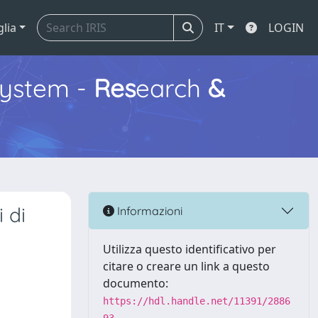
glia
IT
LOGIN
ystem -
Res
earch
&
 di
Informazioni
Utilizza questo identificativo per
citare o creare un link a questo
documento:
https://hdl.handle.net/11391/2886