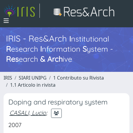
IRIS - Res&Arch
I
nstitutional
R
esearch
I
nformation
S
ystem -
Res
earch
&
Arch
ive
IRIS
SIARI UNIPG
1 Contributo su Rivista
1.1 Articolo in rivista
Doping and respiratory system
CASALI, Lucio
;
2007