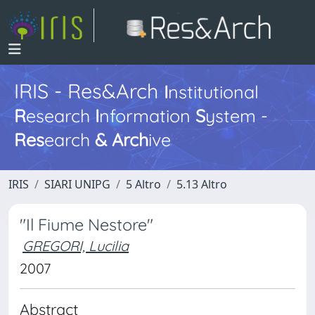
IRIS - Res&Arch
I
nstitutional
R
esearch
I
nformation
S
ystem -
Res
earch
&
Arch
ive
IRIS
SIARI UNIPG
5 Altro
5.13 Altro
"Il Fiume Nestore"
GREGORI, Lucilia
2007
Abstract