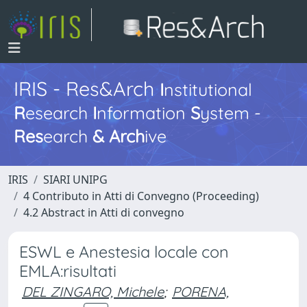
IRIS - Res&Arch
I
nstitutional
R
esearch
I
nformation
S
ystem -
Res
earch
&
Arch
ive
IRIS
SIARI UNIPG
4 Contributo in Atti di Convegno (Proceeding)
4.2 Abstract in Atti di convegno
ESWL e Anestesia locale con
EMLA:risultati
DEL ZINGARO, Michele
;
PORENA,