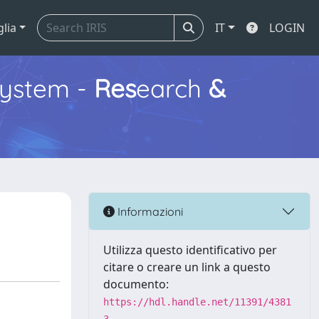
glia
IT
LOGIN
ystem -
Res
earch
&
Informazioni
Utilizza questo identificativo per
citare o creare un link a questo
documento:
https://hdl.handle.net/11391/4381