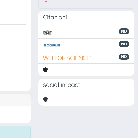
3
Citazioni
ND
ND
ND
social impact