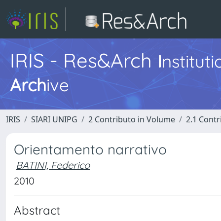
IRIS - Res&Arch
I
nstitut
Arch
ive
IRIS
SIARI UNIPG
2 Contributo in Volume
2.1 Contr
Orientamento narrativo
BATINI, Federico
2010
Abstract