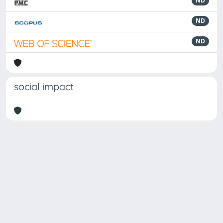
ND
ND
ND
social impact
Powered by
IRIS
-
about IRIS
-