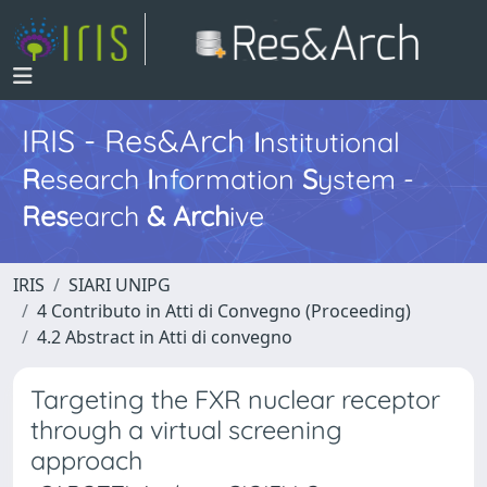
IRIS - Res&Arch
I
nstitutional
R
esearch
I
nformation
S
ystem -
Res
earch
&
Arch
ive
IRIS
SIARI UNIPG
4 Contributo in Atti di Convegno (Proceeding)
4.2 Abstract in Atti di convegno
Targeting the FXR nuclear receptor
through a virtual screening
approach