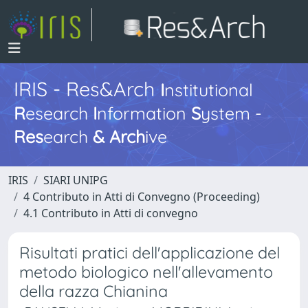
IRIS - Res&Arch
I
nstitutional
R
esearch
I
nformation
S
ystem -
Res
earch
&
Arch
ive
IRIS
SIARI UNIPG
4 Contributo in Atti di Convegno (Proceeding)
4.1 Contributo in Atti di convegno
Risultati pratici dell'applicazione del
metodo biologico nell'allevamento
della razza Chianina