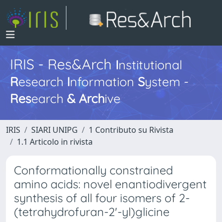
IRIS - Res&Arch
I
nstitutional
R
esearch
I
nformation
S
ystem -
Res
earch
&
Arch
ive
IRIS
SIARI UNIPG
1 Contributo su Rivista
1.1 Articolo in rivista
Conformationally constrained
amino acids: novel enantiodivergent
synthesis of all four isomers of 2-
(tetrahydrofuran-2'-yl)glicine