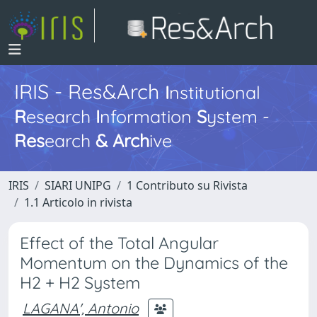
IRIS - Res&Arch
I
nstitutional
R
esearch
I
nformation
S
ystem -
Res
earch
&
Arch
ive
IRIS
SIARI UNIPG
1 Contributo su Rivista
1.1 Articolo in rivista
Effect of the Total Angular
Momentum on the Dynamics of the
H2 + H2 System
LAGANA', Antonio