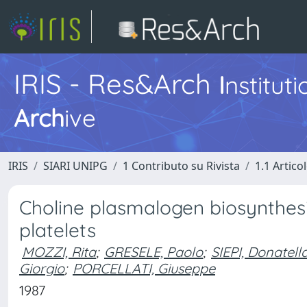
IRIS - Res&Arch
I
nstitut
Arch
ive
IRIS
SIARI UNIPG
1 Contributo su Rivista
1.1 Articol
Choline plasmalogen biosynthes
platelets
MOZZI, Rita
;
GRESELE, Paolo
;
SIEPI, Donatell
Giorgio
;
PORCELLATI, Giuseppe
1987