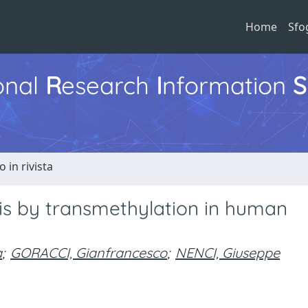
Home
Sfo
ional
R
esearch
I
nformation
S
o in rivista
is by transmethylation in human
a
;
GORACCI, Gianfrancesco
;
NENCI, Giuseppe