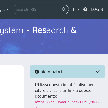
glia
IT
LOGIN
ystem -
Res
earch
&
Informazioni
Utilizza questo identificativo per
citare o creare un link a questo
documento:
https://hdl.handle.net/11391/9095