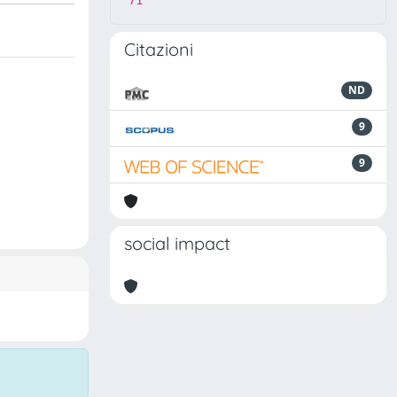
71
Citazioni
ND
9
9
social impact